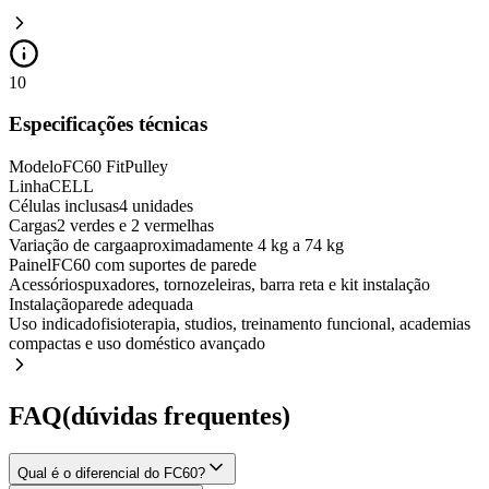
10
Especificações técnicas
Modelo
FC60 FitPulley
Linha
CELL
Células inclusas
4 unidades
Cargas
2 verdes e 2 vermelhas
Variação de carga
aproximadamente 4 kg a 74 kg
Painel
FC60 com suportes de parede
Acessórios
puxadores, tornozeleiras, barra reta e kit instalação
Instalação
parede adequada
Uso indicado
fisioterapia, studios, treinamento funcional, academias
compactas e uso doméstico avançado
FAQ
(dúvidas frequentes)
Qual é o diferencial do FC60?