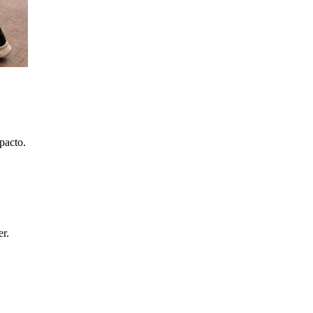
pacto.
er.